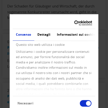
Der Schaden für Gläubiger und Wirtschaft, der durch
sogenannte Konkursreiter verursacht wird, geht in die
Milliarden.
Consenso
Dettagli
Informazioni sui cookie
08. marzo 2022
Questo sito web utilizza i cookie
Presseletter 01 - Firmenkonkurse nehmen deutlich
Utilizziamo i cookie per personalizzare contenuti
zu
ed annunci, per fornire funzionalità dei social
Entwicklung Konkurse sowie der Neueintragungen und
media e per analizzare il nostro traffico.
Löschungen von Firmen seit Anfang Jahr.
Condividiamo inoltre informazioni sul modo in
cui utilizza il nostro sito con i nostri partner che si
occupano di analisi dei dati web, pubblicità e
social media, i quali potrebbero combinarle con
altre informazioni che ha fornito loro o che hanno
29. dicembre 2021
raccolto dal suo utilizzo dei loro servizi.
Presseletter 07 - 50'900 neu eingetragene Firmen,
Selezione
ein Rekordwert mit Beigeschmack
Necessari
del