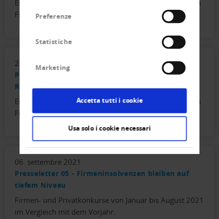
Entwicklung der Neueintragungen und Löschungen von
consenso
Firmen sowie der Konkurse im 2021.
Preferenze
Statistiche
24. novembre 2021
Marketing
Presseletter 06 - Neueintragungen von Firmen auf
Rekordniveau
Accetta tutti i cookie
Entwicklung der Neueintragungen und Löschungen von
Firmen sowie der Konkurse per Ende Oktober 2021.
Usa solo i cookie necessari
06. settembre 2021
Presseletter 05 - Firmeninsolvenzen bleiben auf
tiefem Niveau
Firmen- und Privatkonkurse von Januar bis August 2021
im Vergleich mit dem Vorjahr.