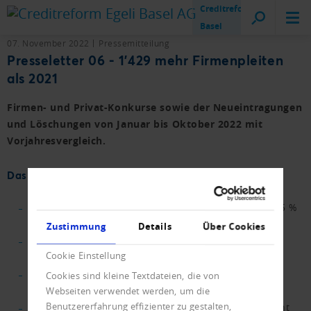
Creditreform
Basel
07. November 2022
Pressemitteilung
Presseletter 06 - 1'429 mehr Firmenpleiten
als 2021
Firmen- und Privat-Konkurse sowie der Neueintragungen
und Löschungen von Januar bis Oktober 2022 mit
Vorjahresvergleich.
Das Wichtigste in Kürze.
Firmeninsolvenzen in den ersten zehn Monaten 35 %
über dem Vorjahr.
Zustimmung
Details
Über Cookies
Kaum Unterschiede bei den betroffenen Branchen
Cookie Einstellung
gegenüber vor der Pandemie.
Auffällige Zunahme der Firmeninsolvenzen in der
Cookies sind kleine Textdateien, die von
Zentralschweiz.
Webseiten verwendet werden, um die
Benutzererfahrung effizienter zu gestalten,
Prognose der Neueintragungen für 2022 wird leicht