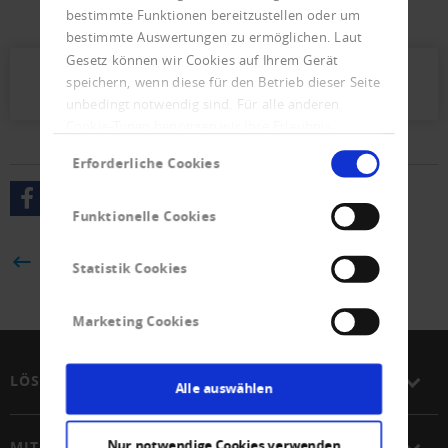
bestimmte Funktionen bereitzustellen oder um
nach unten korrigiert.
bestimmte Auswertungen zu ermöglichen. Laut
Gesetz können wir Cookies auf Ihrem Gerät
speichern, wenn diese für den Betrieb dieser Seite
Presseletter_2022_06.pdf (314 KB)
unbedingt notwendig sind. Für alle anderen
Cookie-Typen benötigen wir Ihre Erlaubnis.
Einwilligungsauswahl
Erforderliche Cookies
Funktionelle Cookies
ZURÜCK
Statistik Cookies
Marketing Cookies
LÖSUNGEN
Alle auswählen
Nur notwendige Cookies verwenden
MITGLIEDSCHAFT