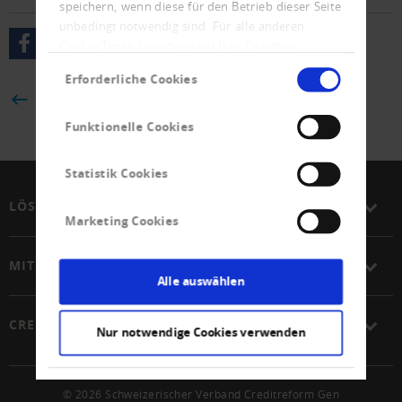
speichern, wenn diese für den Betrieb dieser Seite
unbedingt notwendig sind. Für alle anderen
Cookie-Typen benötigen wir Ihre Erlaubnis.
Einwilligungsauswahl
Erforderliche Cookies
ZURÜCK
Funktionelle Cookies
Statistik Cookies
LÖSUNGEN
Marketing Cookies
MITGLIEDSCHAFT
Alle auswählen
CREDITREFORM
Nur notwendige Cookies verwenden
© 2026 Schweizerischer Verband Creditreform Gen