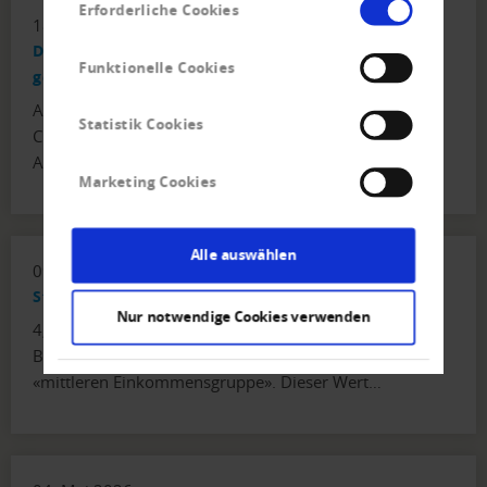
Erforderliche Cookies
18. Juni 2026
Delegiertenversammlung: Alle Anträge einstimmig
Funktionelle Cookies
genehmigt
An der Delegiertenversammlung des Verbandes
Statistik Cookies
Creditreform vom 17. Juni in Zürich wurden sämtliche
Anträge des Vorstandes genehmigt: Jahresbericht,…
Marketing Cookies
Alle auswählen
09. Juni 2026
Stabiler Schweizer Mittelstand
Nur notwendige Cookies verwenden
4,9 Millionen Personen, etwas mehr als die Hälfte der
Bevölkerung, zählen laut Bundesamt für Statistik zur
«mittleren Einkommensgruppe». Dieser Wert…