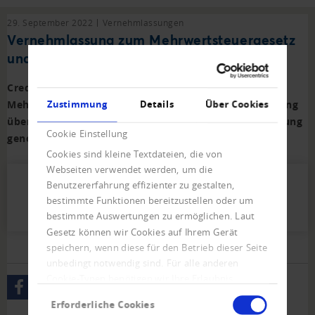
29. September 2022
Vernehmlassungen
Vernehmlassung zum Mehrwertsteuergesetz
und UID-Verordnung
Creditreform hat zur Änderung des
Zustimmung
Details
Über Cookies
Mehrwertsteuergesetzes und Änderung der Verordnung
über die Unternehmens-Identifikationsnummer Stellung
Cookie Einstellung
genommen.
Cookies sind kleine Textdateien, die von
Webseiten verwendet werden, um die
Benutzererfahrung effizienter zu gestalten,
2022_Stellungnahme_MWST_UID.pdf (72
bestimmte Funktionen bereitzustellen oder um
KB)
bestimmte Auswertungen zu ermöglichen. Laut
Gesetz können wir Cookies auf Ihrem Gerät
speichern, wenn diese für den Betrieb dieser Seite
unbedingt notwendig sind. Für alle anderen
Cookie-Typen benötigen wir Ihre Erlaubnis.
Einwilligungsauswahl
Erforderliche Cookies