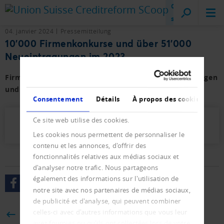
Creditreform
sur place
04. janvier 2024
Pressemitteilung
10'000 Firmenkonkurse und über 51'000
Neueintragungen im 2023
Firmen- und Privat-Konkurse sowie der Neueintragungen
und Löschungen mit Vorjahresvergleich.
Consentement
Détails
À propos des cookies
Ce site web utilise des cookies.
Presseletter_2024_01.pdf (624 KB)
Les cookies nous permettent de personnaliser le
contenu et les annonces, d'offrir des
fonctionnalités relatives aux médias sociaux et
d'analyser notre trafic. Nous partageons
également des informations sur l'utilisation de
notre site avec nos partenaires de médias sociaux,
de publicité et d'analyse, qui peuvent combiner
celles-ci avec d'autres informations que vous leur
BACK
avez fournies ou qu'ils ont collectées lors de votre