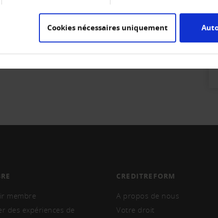
NP.pdf (159 KB)
Cookies nécessaires uniquement
Auto
RE
CREDITREFORM
ir membre
A propos de nous
er des expériences de
Votre droit