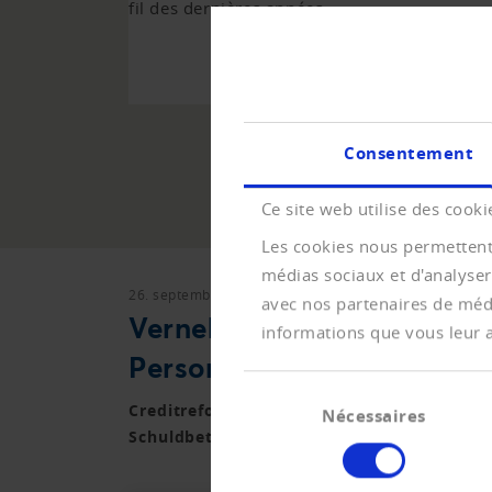
fil des dernières années.
VERS LA V
Consentement
Ce site web utilise des cooki
Les cookies nous permettent 
médias sociaux et d'analyser
26. septembre 2022
Vernehmlassungen
avec nos partenaires de médi
Vernehmlassung zum Sanie
informations que vous leur av
Personen
Sélection
Creditreform sowie weitere Branchenverb
Nécessaires
du
Schuldbetreibung und Konkurs Stellung g
consentement