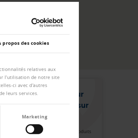
À propos des cookies
tionnalités relatives aux
l'utilisation de notre site
lles-ci avec d'autres
Nous sommes là pour
de leurs services.
vous : Creditreform sur
place
Marketing
Vous avez des questions sur nos produits