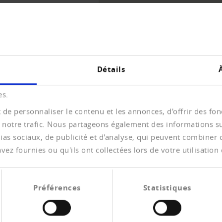
UE D'ENSEMBLE
Détails
es.
de personnaliser le contenu et les annonces, d'offrir des fonc
 notre trafic. Nous partageons également des informations sur 
as sociaux, de publicité et d'analyse, qui peuvent combiner ce
rungsverfahren für natürliche
ez fournies ou qu'ils ont collectées lors de votre utilisation 
ände haben zur Änderung des Bundesgesetzes über
Préférences
Statistiques
enommen und lehnen diese ab.