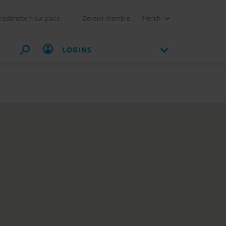
reditreform sur place
Devenir membre
French
LOGINS