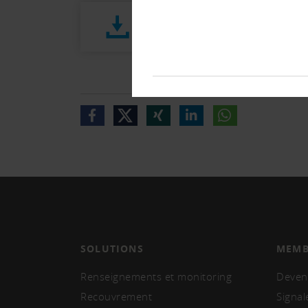
2022_Stellungnahme_SchKG_San
SOLUTIONS
MEMB
Renseignements et monitoring
Deven
Recouvrement
Signal