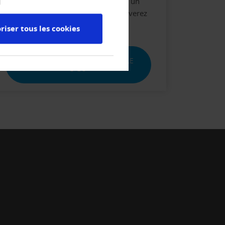
et nos solutions ? Nous nous ferons un
plaisir de vous conseiller. Vous trouverez
ici votre interlocuteur personnel.
riser tous les cookies
ENTREZ LE CODE POSTAL / LE
LIEU