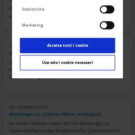
Überschuldete Personen sollen eine zweite Chance auf
Statistiche
ein schuldenfreies Leben erhalten.
Marketing
Accetta tutti i cookie
13. gennaio 2025
Getrübte Perspektiven für 2025
Das Konjunkturbarometer der
Usa solo i cookie necessari
Konjunkturforschungsstelle KOF der ETH hat sich im
Dezember eingetrübt.
02. dicembre 2024
Meldungen zu Cybervorfällen verdoppelt
Im ersten Halbjahr haben sich die Meldungen zu
Cybervorfällen an das Bundesamt für Cybersicherheit