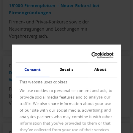
15'000 Firmenpleiten – Neuer Rekord bei
Firmengründungen
Firmen- und Privat-Konkurse sowie der
Neueintragungen und Löschungen mit
Vorjahresvergleich.
09. September 2025
Consent
Details
About
Die neue Normalität – 55 Firmenpleiten pro
Werktag
This website uses cookies
Firmen- und Privat-Konkurse sowie der
We use cookies to personalise content and ads, to
Neueintragungen und Löschungen mit
provide social media features and to analyse our
Vorjahresvergleich.
traffic. We also share information about your use
of our site with our social media, advertising and
analytics partners who may combine it with other
information that you’ve provided to them or that
they’ve collected from your use of their services.
03. July 2025