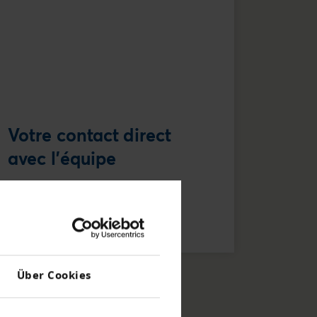
Votre contact direct
avec l'équipe
Crediteform Romandie GNT SA
Tel
+41 21 - 349 26 - 26
E-Mail schreiben
Über Cookies