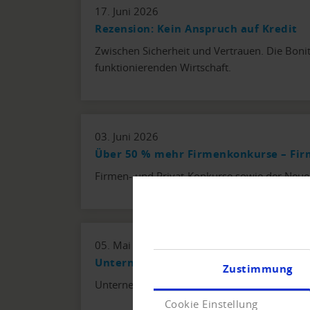
17. Juni 2026
Rezension: Kein Anspruch auf Kredit
Zwischen Sicherheit und Vertrauen. Die Bonit
funktionierenden Wirtschaft.
03. Juni 2026
Über 50 % mehr Firmenkonkurse – Fi
Firmen- und Privat-Konkurse sowie der Neue
05. Mai 2026
Unternehmensinsolvenzen in Europa
Zustimmung
Unternehmensinsolvenzen in Europa - Analys
Cookie Einstellung