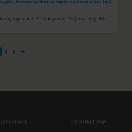
ungen, Firmenkonkurse legen nochmals um fast
intragungen und Löschungen mit Vorjahresvergleich.
2
3
LIEDSCHAFT
CREDITREFORM