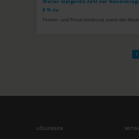
Weiter steigende Zahl der Neueintrag
8 % zu
Firmen- und Privat-Konkurse sowie der Neue
1
LÖSUNGEN
MITG