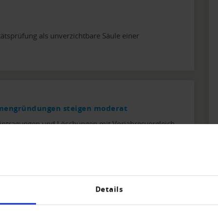
ätsprüfung als unverzichtbare Säule einer
rmengründungen steigen moderat
intragungen und Löschungen mit Vorjahresvergleich.
Details
e der Creditreform Wirtschaftsforschung