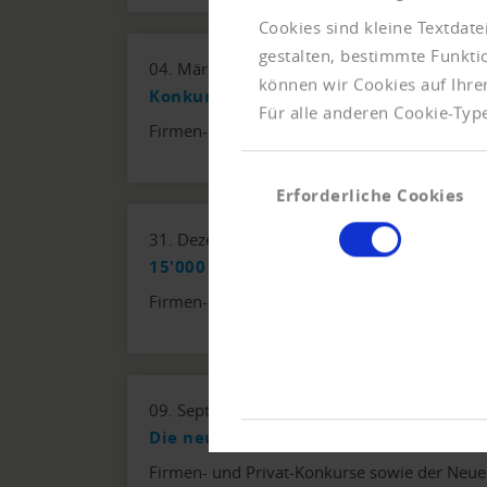
Cookies sind kleine Textdat
gestalten, bestimmte Funkt
04. März 2026
können wir Cookies auf Ihre
Konkurszahlen bleiben hoch – Firmen
Für alle anderen Cookie-Type
Firmen- und Privat-Konkurse sowie der Neue
Einwilligungsauswahl
Erforderliche Cookies
31. Dezember 2025
15'000 Firmenpleiten – Neuer Rekord
Firmen- und Privat-Konkurse sowie der Neue
09. September 2025
Die neue Normalität – 55 Firmenpleit
Firmen- und Privat-Konkurse sowie der Neue