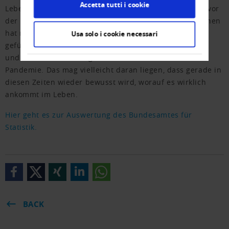
Accetta tutti i cookie
Leben und auch ihrer Gesundheit so zufrieden ist wie vor
der Pandemie. Und selbst der hohe Anteil der Glücklichen
hat nur leicht von 79 auf 74 Prozent abgenommen. Die
Usa solo i cookie necessari
gefühlt unter Dauerbeschuss stehenden Politikerinnen
und Politiker erhalten gar bessere Noten als vor der
Pandemie. Das mag vielleicht daran liegen, dass gerade in
diesen Zeiten wieder bewusst wird, worauf es wirklich
ankommt im Leben.
Hier geht es zur Auswertung des Bundesamtes für
Statistik.
BACK