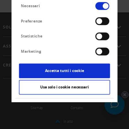
Selezione
Necessari
del
consenso
Preferenze
SOLUZIONI
Statistiche
ASSOCIAZIONE
Marketing
CREDITREFORM
Accetta tutti i cookie
Usa solo i cookie necessari
© 2026 Unione Svizzera Creditreform SCoop
Impressum
Protezione dei dati
Sitemap
Contatto
In alto