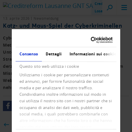
Creditreform
Losanna
13. aprile 2026
Newsmeldung
Katz- und Maus-Spiel der Cyberkriminellen
Cyberkriminelle lassen sich immer raffiniertere
Methoden einfallen, um Geld von Privaten und
Unternehmen zu erschleichen und den Behörden die
Consenso
Dettagli
Informazioni sui cookie
Strafverfolgung zu erschweren. Firmen sollten sich
derzeit vor allem vor betrügerischen Rechnungen, dem
Questo sito web utilizza i cookie
Missbrauch ihrer Handelsregisterdaten für Fake-
Utilizziamo i cookie per personalizzare contenuti
Webseiten und gefälschten Stellenanzeigen in Acht
ed annunci, per fornire funzionalità dei social
nehmen.
media e per analizzare il nostro traffico.
Condividiamo inoltre informazioni sul modo in
cui utilizza il nostro sito con i nostri partner che si
occupano di analisi dei dati web, pubblicità e
social media, i quali potrebbero combinarle con
altre informazioni che ha fornito loro o che hanno
BACK
raccolto dal suo utilizzo dei loro servizi.