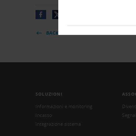
BACK
SOLUZIONI
ASSO
Informazioni e monitoring
Divent
Incasso
Segna
Integrazione sistema