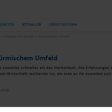
 DIRITTO
ATTUALITÀ
CREDITREFORM
Schweizer Wirtschaft in stürmischem Umfeld
stürmischem Umfeld
n zuweilen schneller als das Herbstlaub. Die Erfahrungen
er Wirtschaft resilienter ist, als man es ihr zuweilen zutr