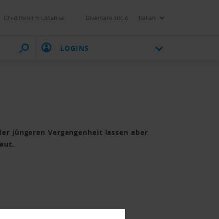
Creditreform Losanna
Diventare socio
Italian
LOGINS
 der jüngeren Vergangenheit lassen aber
aut.