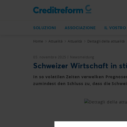
SOLUZIONI
ASSOCIAZIONE
IL VOSTRO
Home
Attualità
Attualità
Dettagli della attualità
05. novembre 2025
Newsmeldung
Schweizer Wirtschaft in 
In so volatilen Zeiten verwelken Prognose
zumindest den Schluss zu, dass die Schweiz