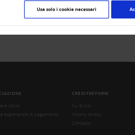
Usa solo i cookie necessari
Ac
CIAZIONE
CREDITREFORM
are socio
Su di noi
la esperienze di pagamento
Vostro diritto
Contatto