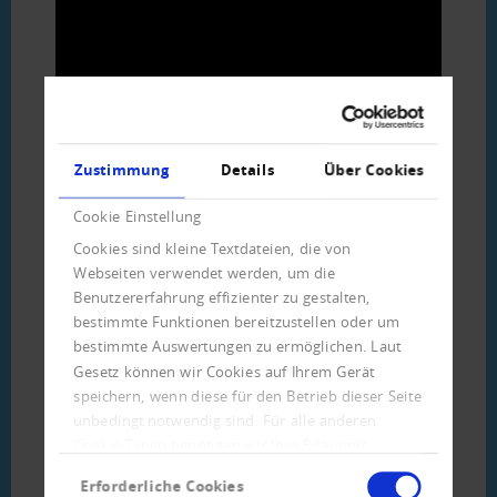
Zustimmung
Details
Über Cookies
Download
Cookie Einstellung
Cookies sind kleine Textdateien, die von
Flyer (411 KB)
Webseiten verwendet werden, um die
Benutzererfahrung effizienter zu gestalten,
bestimmte Funktionen bereitzustellen oder um
bestimmte Auswertungen zu ermöglichen. Laut
Anleitung für Lieferanten (244
Gesetz können wir Cookies auf Ihrem Gerät
speichern, wenn diese für den Betrieb dieser Seite
KB)
unbedingt notwendig sind. Für alle anderen
Cookie-Typen benötigen wir Ihre Erlaubnis.
Einwilligungsauswahl
→ Link zum Anmeldeformular
Erforderliche Cookies