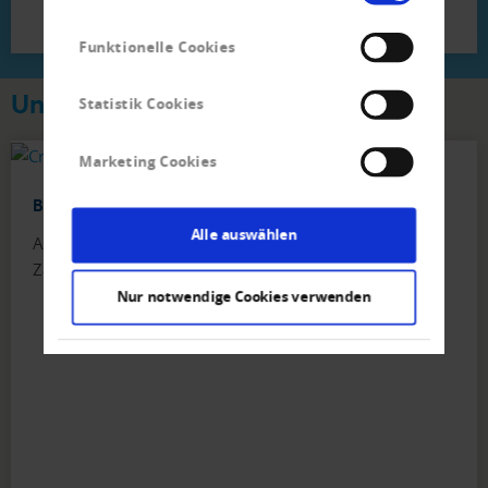
Funktionelle Cookies
Unsere Lösungen für Ihren Erfolg
Statistik Cookies
Marketing Cookies
Bonitätsprüfung und Risikobewertung
Alle auswählen
Auskünfte, Bonitätsprüfung, Monitoring,
Zahlungserfahrungen
Nur notwendige Cookies verwenden