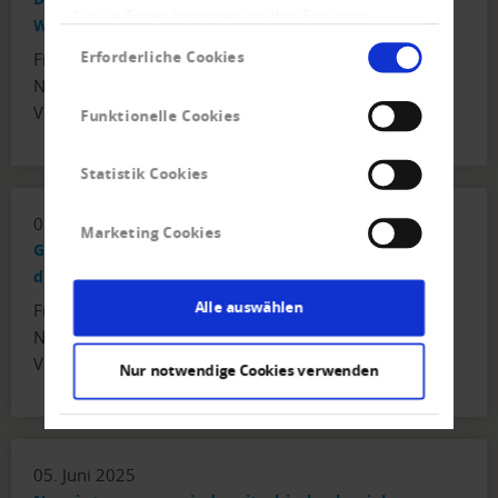
Cookie-Typen benötigen wir Ihre Erlaubnis.
Werktag
Einwilligungsauswahl
Erforderliche Cookies
Firmen- und Privat-Konkurse sowie der
Neueintragungen und Löschungen mit
Vorjahresvergleich.
Funktionelle Cookies
Statistik Cookies
03. Juli 2025
Marketing Cookies
Gesetzesänderung führt zu starkem Anstieg bei
den Firmenkonkursen.
Alle auswählen
Firmen- und Privat-Konkurse sowie der
Neueintragungen und Löschungen mit
Vorjahresvergleich.
Nur notwendige Cookies verwenden
05. Juni 2025