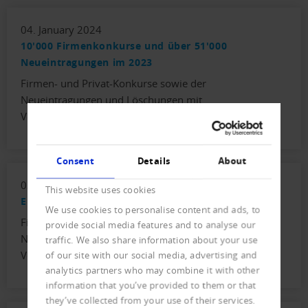
04. January 2024
10'000 Firmenkonkurse und über 51'000
Neueintragungen im 2023
Firmen- und Privat-Konkurse sowie der
Neueintragungen und Löschungen mit
Vorjahresvergleich.
Consent
Details
About
03. October 2023
This website uses cookies
Erneut 10'000 Firmenkonkurse für 2023 erwartet
We use cookies to personalise content and ads, to
Firmen- und Privat-Konkurse sowie der
provide social media features and to analyse our
Neueintragungen und Löschungen mit
traffic. We also share information about your use
Vorjahresvergleich.
of our site with our social media, advertising and
analytics partners who may combine it with other
information that you’ve provided to them or that
they’ve collected from your use of their services.