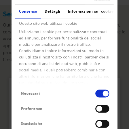
Consenso
Dettagli
Informazioni sui cookie
Seminari e eventi di Creditreform
Questo sito web utilizza i cookie
Qui troverete un sommario della vasta gamma di seminari,
corsi e altri eventi di Creditreform in Svizzera. Approfondite le
Utilizziamo i cookie per personalizzare contenuti
ed annunci, per fornire funzionalità dei social
vostre conoscenze nell’ambito della gestione dei crediti, o
media e per analizzare il nostro traffico.
apprendete dai nostri consulenti come utilizzare i nostri
Condividiamo inoltre informazioni sul modo in
prodotti di solvibilità in modo ottimale, sia attraverso
cui utilizza il nostro sito con i nostri partner che si
CrediWEB che con soluzioni integrate.
occupano di analisi dei dati web, pubblicità e
social media, i quali potrebbero combinarle con
altre informazioni che ha fornito loro o che hanno
raccolto dal suo utilizzo dei loro servizi.
Selezione
Necessari
del
consenso
Preferenze
Statistiche
Ihr direkter Kontakt zum