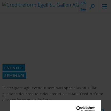
Creditreform
San Gallo
EVENTI E
SEMINARI
Partecipate agli eventi e seminari specializzati sulla
gestione del credito e dei crediti o visitate Creditreform
alle conferenze e alle fiere.
ALLA PANORAMICA