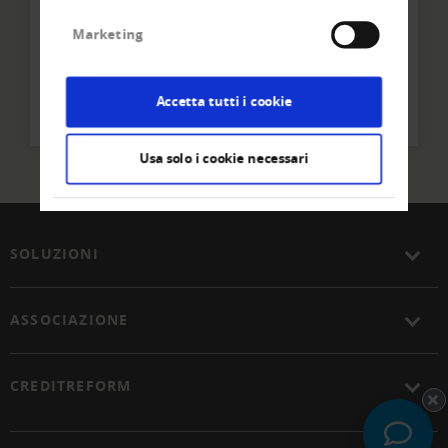
Team
Marketing
Creditreform Egeli St. Gallen AG
Tel
+41 71 - 221 11 - 21
Accetta tutti i cookie
Scrivere un'e-mail
Usa solo i cookie necessari
SOLUZIONI
ASSOCIAZIONE
CREDITREFORM