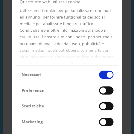
Questo sito web utilizza i cookie
Xchange, si offre l’opzione di una elaborazione
automatizzata di grandi quantità di dati della
Utilizziamo i cookie per personalizzare contenuti
contabilità del cliente. Creditreform individua i
ed annunci, per fornire funzionalità dei social
debitori, comparandoli con la sua stessa banca
media e per analizzare il nostro traffico.
Condividiamo inoltre informazioni sul modo in
dati. Le richieste individuali sono prese in
cui utilizza il nostro sito con i nostri partner che si
considerazione in forma anonima per la
occupano di analisi dei dati web, pubblicità e
valutazione della solvibilità.
social media, i quali potrebbero combinarle con
altre informazioni che ha fornito loro o che hanno
Anche mediante la trasmissione di richieste
raccolto dal suo utilizzo dei loro servizi.
all’incasso, vengono integrate informazioni sul
Selezione
comportamento di pagamento dei clienti nella
Necessari
del
banca dati Creditreform.
consenso
Preferenze
Statistiche
Marketing