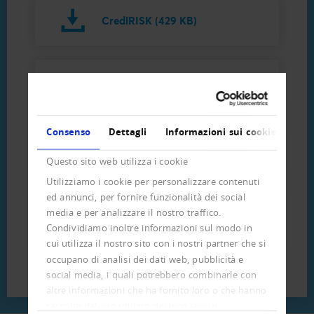
CrediRISK (429 KB)
CrediCHECK (289 KB)
Consenso
Dettagli
Informazioni sui cookie
CrediDATA (71 KB)
Questo sito web utilizza i cookie
Utilizziamo i cookie per personalizzare contenuti
ed annunci, per fornire funzionalità dei social
media e per analizzare il nostro traffico.
Informazione sulle esecuzioni
Condividiamo inoltre informazioni sul modo in
(58 KB)
cui utilizza il nostro sito con i nostri partner che si
occupano di analisi dei dati web, pubblicità e
social media, i quali potrebbero combinarle con
altre informazioni che ha fornito loro o che hanno
raccolto dal suo utilizzo dei loro servizi.