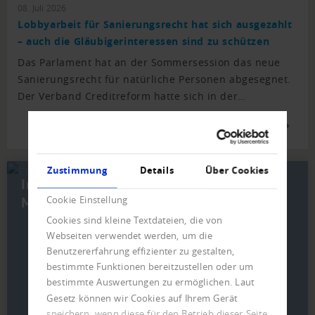
08. Juli 2026
Lobbyarbeit für Sanierungsrecht hat sich ausgezahlt
– auch die Gläubigerinteressen sind zu schützen
Das Parlament hat an der Sommersession das neue
Sanierungsrecht für natürliche Personen abgesegnet.
Der Verband Creditreform hatte sich in der…
WEITERE NEWS
Zustimmung
Details
Über Cookies
In wenigen Schritten
Mitglied werden
Cookie Einstellung
Cookies sind kleine Textdateien, die von
Webseiten verwendet werden, um die
Benutzererfahrung effizienter zu gestalten,
bestimmte Funktionen bereitzustellen oder um
bestimmte Auswertungen zu ermöglichen. Laut
Gesetz können wir Cookies auf Ihrem Gerät
speichern, wenn diese für den Betrieb dieser Seite