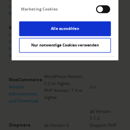
Version 8.1.x
n.v.
Link zur
Marketing Cookies
Bestellung
Gambio
Alle auswählen
Link zur
Bestellung
ab Version 3.14
n.v.
Nur notwendige Cookies verwenden
Weitere
Informationen
WordPress Version:
WooCommerce
5.3 or higher,
Weitere
n.v.
PHP Version: 7.4 or
Informationen
higher
und Download
ab Version
5.1.0
Shopware
ab Version 6
(Support PHP