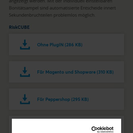
angezeigt werden. Mit der individuell einstellbaren
Bonitätsampel sind automatisierte Entscheide innert
Sekundenbruchteilen problemlos möglich.
RiskCUBE
Ohne PlugIN (286 KB)
Für Magento und Shopware (310 KB)
Für Peppershop (295 KB)
Für Presta und WooCommerce (308