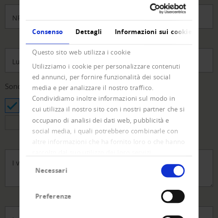
NPA della vostra azienda
*
Consenso
Dettagli
Informazioni sui cookie
Questo sito web utilizza i cookie
Luogo
Utilizziamo i cookie per personalizzare contenuti
ed annunci, per fornire funzionalità dei social
Sono interessato a
media e per analizzare il nostro traffico.
Condividiamo inoltre informazioni sul modo in
Consultazione generale
Solvibilità
cui utilizza il nostro sito con i nostri partner che si
occupano di analisi dei dati web, pubblicità e
Incasso
Soluzioni di sistema
social media, i quali potrebbero combinarle con
altre informazioni che ha fornito loro o che hanno
raccolto dal suo utilizzo dei loro servizi.
I vostri commenti
Selezione
Necessari
del
consenso
Preferenze