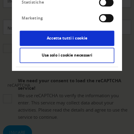
Indirizzo e-mail
*
Statistiche
Marketing
No. di telefono
Accetta tutti i cookie
Sono a conoscenza e accetto la
dichiarazione sulla protezione dei dati.
*
Usa solo i cookie necessari
We need your consent to load the reCAPTCHA
reCAPTCHA
service!
We use reCAPTCHA to verify the information you
enter. This service may collect data about your
activities. Please read the details and agree to use the
service to continue.
INVIARE