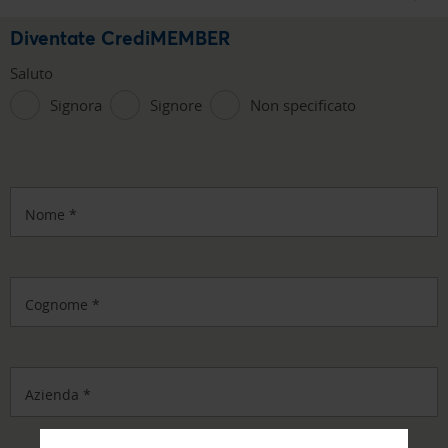
Diventate CrediMEMBER
Saluto
Signora
Signore
Non specificato
Nome
*
Cognome
*
Azienda
*