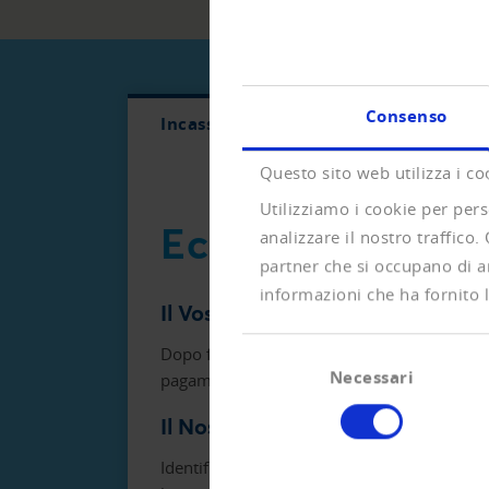
Consenso
Incasso amichevole
Incasso gi
Questo sito web utilizza i co
Utilizziamo i cookie per pers
Ecco come operar
analizzare il nostro traffico.
partner che si occupano di an
informazioni che ha fornito l
Il Vostro compito
Selezione
Dopo fatturazione, diffida e ultimo sollecito
Necessari
del
pagamento, trasmettete il dossier a Creditre
consenso
Il Nostro Servizio
Identifichiamo il vostro debitore in modo un