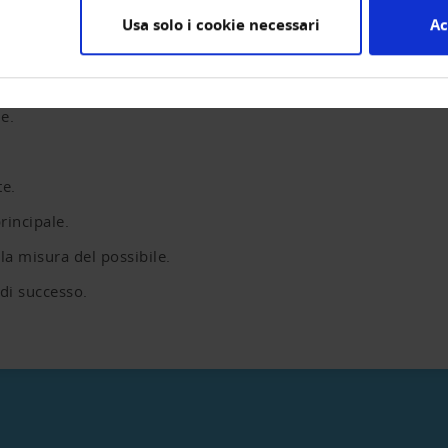
agamento sono integrate nella nostra banca dati. Se possibile co
Usa solo i cookie necessari
Ac
e.
te.
rincipale.
la misura del possibile.
di successo.