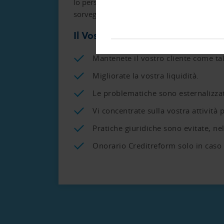
lo persuadiamo a pagare. Le esperienze di p
sorvegliamo continuamente.
Il Vostro Vantaggio
Mantenete il vostro cliente come tal
Migliorate la vostra liquidità.
Le problematiche sono esternalizza
Vi concentrate sulla vostra attività p
Pratiche giuridiche sono evitate, nel
Onorario Creditreform solo in caso 