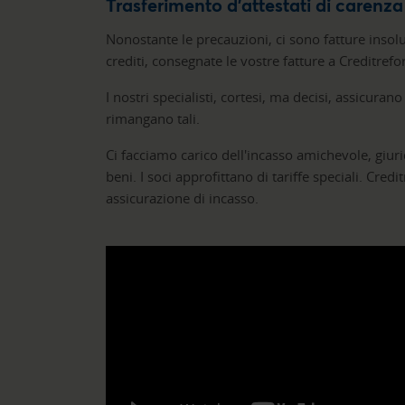
Trasferimento d'attestati di carenza
Nonostante le precauzioni, ci sono fatture insol
crediti, consegnate le vostre fatture a Creditref
I nostri specialisti, cortesi, ma decisi, assicuran
rimangano tali.
Ci facciamo carico dell'incasso amichevole, giurid
beni. I soci approfittano di tariffe speciali. Cre
assicurazione di incasso.