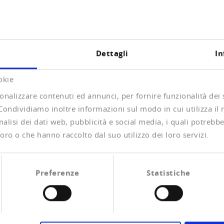
Dettagli
In
uridico
Incasso giudiziale
Atti di carenza
okie
onalizzare contenuti ed annunci, per fornire funzionalità dei
e una gestione efficace d
 Condividiamo inoltre informazioni sul modo in cui utilizza il 
alisi dei dati web, pubblicità e social media, i quali potrebb
oro o che hanno raccolto dal suo utilizzo dei loro servizi.
 senza risultato, provate a chiamare il vostro cliente un’ultima vo
Preferenze
Statistiche
form, attivando così la nostra procedura di diffida.
ivoco, verifichiamo la sua solvibilità e gli inviamo una diffida. I