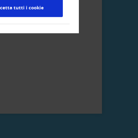
ncordiamo pagamenti rateali e li
cetta tutti i cookie