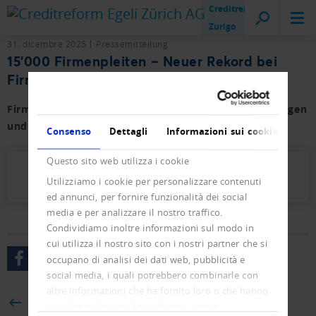
Creditreform
Zurigo
31. dicembre 2025
Pressemitteilung
15'000 Firmenpleiten – Neuer Rekord bei
Firmengründungen
Firmen- und Privat-Konkurse sowie der Neueintragungen
und Löschungen mit Vorjahresvergleich.
Consenso
Dettagli
Informazioni sui cookie
Questo sito web utilizza i cookie
Presseletter_2025_06.pdf (764 KB)
Utilizziamo i cookie per personalizzare contenuti
ed annunci, per fornire funzionalità dei social
media e per analizzare il nostro traffico.
Condividiamo inoltre informazioni sul modo in
cui utilizza il nostro sito con i nostri partner che si
occupano di analisi dei dati web, pubblicità e
social media, i quali potrebbero combinarle con
altre informazioni che ha fornito loro o che hanno
BACK
raccolto dal suo utilizzo dei loro servizi.