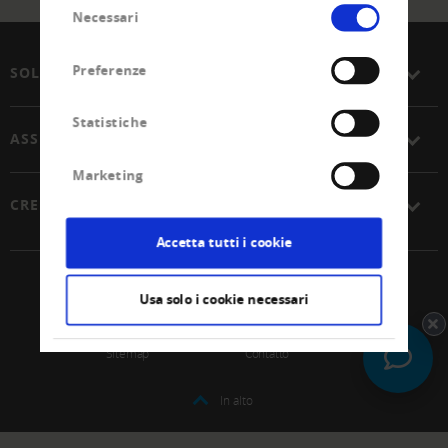
Selezione
Necessari
del
consenso
Preferenze
SOLUZIONI
Statistiche
ASSOCIAZIONE
Marketing
CREDITREFORM
Accetta tutti i cookie
© 2026 Unione Svizzera Creditreform SCoop
Usa solo i cookie necessari
Impressum
Protezione dei dati
Sitemap
Contatto
In alto