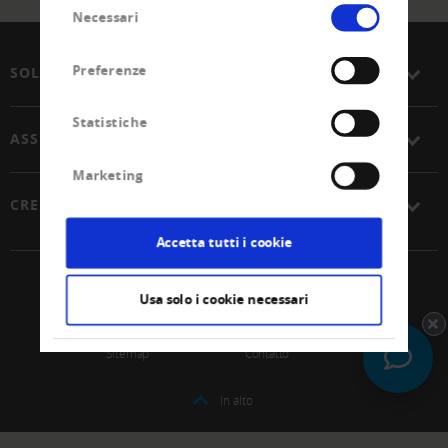
Selezione
Necessari
del
consenso
Preferenze
SOLUZIONI
Statistiche
ASSOCIAZIONE
Marketing
CREDITREFORM
Accetta tutti i cookie
© 2026 Unione Svizzera Creditreform SCoop
Usa solo i cookie necessari
Impressum
Protezione dei dati
Sitemap
Contatto
In alto