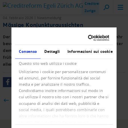
Creditreform
Zurigo
04. febbraio 2026
Newsmeldung
Mässige Konjunkturaussichten
Der Schweizer Wirtschaft steht ein eher schwieriges Jahr
bevor. Die Wachstumserwartungen liegen deutlich unter
dem Potenzial. Mit einer deutlichen Erholung ist
Consenso
Dettagli
Informazioni sui cookie
frühestens 2027 zu rechnen. Die Ungewissheit ist
Questo sito web utilizza i cookie
allerdings gross.
Utilizziamo i cookie per personalizzare contenuti
ed annunci, per fornire funzionalità dei social
media e per analizzare il nostro traffico.
Condividiamo inoltre informazioni sul modo in
cui utilizza il nostro sito con i nostri partner che si
BACK
occupano di analisi dei dati web, pubblicità e
social media, i quali potrebbero combinarle con
altre informazioni che ha fornito loro o che hanno
raccolto dal suo utilizzo dei loro servizi.