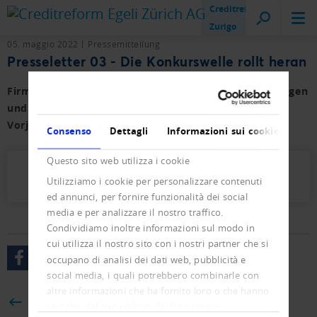
Creditreform
Zurigo
05. maggio 2022
Pressemitteilung
Presseletter 03 - Die Konkurswelle rollt heran
Firmen- und Privat-Konkurse sowie der Neueintragungen
und Löschungen im ersten Trimester 2022 mit
Vorjahresvergleich.
Consenso
Dettagli
Informazioni sui cookie
Questo sito web utilizza i cookie
Presseletter_2022_03.pdf (510 KB)
Utilizziamo i cookie per personalizzare contenuti
ed annunci, per fornire funzionalità dei social
media e per analizzare il nostro traffico.
Condividiamo inoltre informazioni sul modo in
cui utilizza il nostro sito con i nostri partner che si
occupano di analisi dei dati web, pubblicità e
social media, i quali potrebbero combinarle con
altre informazioni che ha fornito loro o che hanno
BACK
raccolto dal suo utilizzo dei loro servizi.