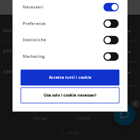
Selezione
Necessari
del
consenso
Preferenze
SOLUZIONI
Statistiche
ASSOCIAZIONE
Marketing
CREDITREFORM
Accetta tutti i cookie
Usa solo i cookie necessari
© 2026 Unione Svizzera Creditreform SCoop
Impressum
Protezione dei dati
Sitemap
Contatto
In alto