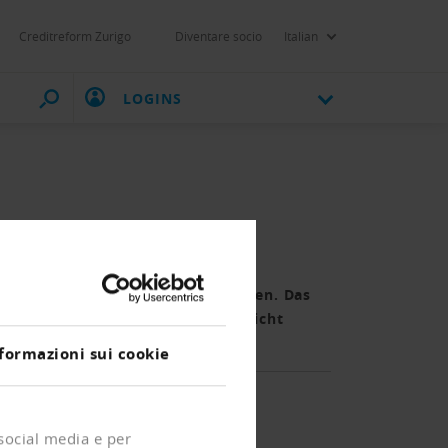
Creditreform Zurigo
Diventare socio
Italian
LOGINS
licher Mehrheit für ein neues
ch einige Differenzen zu bereinigen. Das
 dass auf den Sanierungskonkurs nicht
formazioni sui cookie
 social media e per