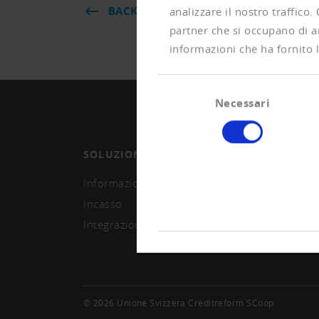
BACK
analizzare il nostro traffico.
partner che si occupano di an
informazioni che ha fornito l
Selezione
Necessari
del
consenso
SOLUZIONI
ASSO
Informazioni e monitoring
Divent
Incasso
Segna
Integrazione sistema
© 2026 Unione Svizzera Creditreform SCoop