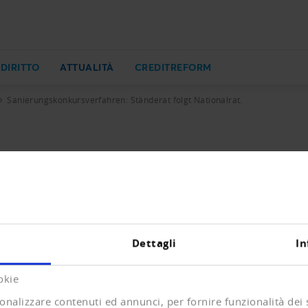
 DIRITTO
ATTUALITÀ
CREDITREFORM
Sanierungskonkursverfahren: Ständerat folgt Nationalrat.
n: Ständerat folgt Nationalrat.
 dem Nationalrat weitgehend gefolgt und hat sich mit deut
as allerletzte Wort ist noch nicht gesprochen. Es gibt no
lassgläubiger. Der Verband Creditreform hatte gefordert,
leider nicht erreicht.
Dettagli
In
okie
onalizzare contenuti ed annunci, per fornire funzionalità dei