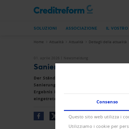
SOLUZIONI
ASSOCIAZIONE
IL VOSTRO
Home
Attualità
Attualità
Dettagli della attualità
01. aprile 2026
Newsmeldung
Sanierungskonkursverfahre
Der Ständerat ist in der Frühjahrssession
Sanierungskonkursverfahren entschieden. D
Ergebnis ist nicht im Interesse der Drittk
eingetreten werden soll. Dieses Ziel wurde 
Consenso
Questo sito web utilizza i co
Utilizziamo i cookie per pers