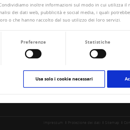
 Condividiamo inoltre informazioni sul modo in cui utilizza il 
alisi dei dati web, pubblicità e social media, i quali potrebb
oro o che hanno raccolto dal suo utilizzo dei loro servizi.
Preferenze
Statistiche
CIAZIONE
CREDITREFORM
are socio
Su di noi
Usa solo i cookie necessari
Ac
la esperienze di pagamento
Vostro diritto
Contatto
Impressum
Protezione dei dati
Sitemap
Con