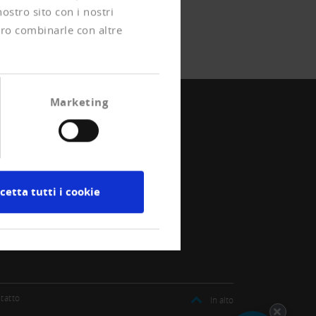
nostro sito con i nostri
ero combinarle con altre
Marketing
cetta tutti i cookie
tatto
In alto