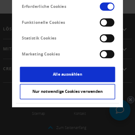
Einwilligungsauswahl
Erforderliche Cookies
Funktionelle Cookies
LÖSUNGEN
Statistik Cookies
MITGLIEDSCHAFT
Marketing Cookies
CREDITREFORM
Alle auswählen
Nur notwendige Cookies verwenden
© 2026 Schweizerischer Verband Creditreform Gen
Impressum
Datenschutz
Sitemap
Kontakt
Zum Seitenanfang