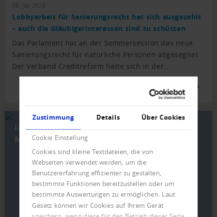
08. Juli 2026
Lobbyarbeit für Sanierungsrecht hat sich ausgezahlt
– auch die Gläubigerinteressen sind zu schützen
Das Parlament hat an der Sommersession das neue
Sanierungsrecht für natürliche Personen abgesegnet.
Der Verband Creditreform hatte sich in der…
WEITERE NEWS
Zustimmung
Details
Über Cookies
In wenigen Schritten
Mitglied werden
Cookie Einstellung
Cookies sind kleine Textdateien, die von
Webseiten verwendet werden, um die
Benutzererfahrung effizienter zu gestalten,
bestimmte Funktionen bereitzustellen oder um
bestimmte Auswertungen zu ermöglichen. Laut
Gesetz können wir Cookies auf Ihrem Gerät
speichern, wenn diese für den Betrieb dieser Seite