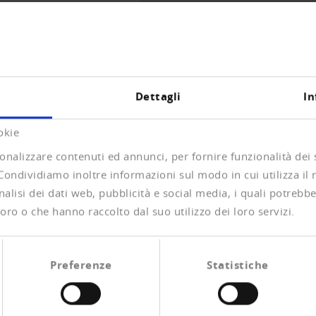
A PANORAMICA
Dettagli
In
okie
onalizzare contenuti ed annunci, per fornire funzionalità dei
 Condividiamo inoltre informazioni sul modo in cui utilizza il 
alisi dei dati web, pubblicità e social media, i quali potrebb
ürlicher Personen
oro o che hanno raccolto dal suo utilizzo dei loro servizi.
das nationale System zur Abfrage von Adressen
Preferenze
Statistiche