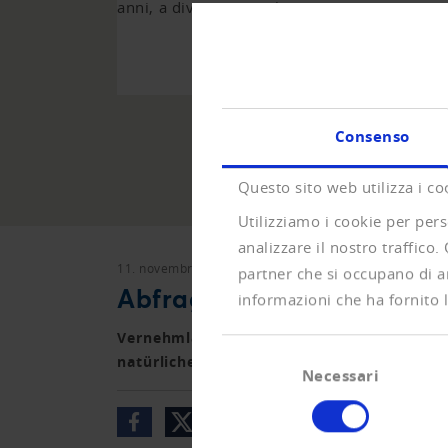
anni, a diverse consultazioni.
ALL
Consenso
Questo sito web utilizza i co
Utilizziamo i cookie per pers
analizzare il nostro traffico.
11. novembre 2019
Vernehmlassungen
partner che si occupano di an
Abfrage von Adressen nat
informazioni che ha fornito l
Vernehmlassung zum Bundesgesetzes über 
Selezione
natürlicher Personen.
Necessari
del
consenso