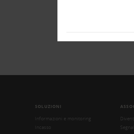
SOLUZIONI
ASSO
Informazioni e monitoring
Divent
Incasso
Segna