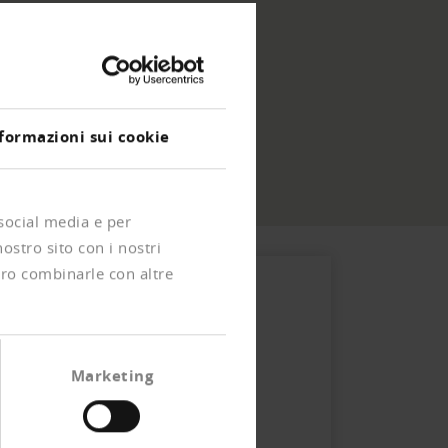
formazioni sui cookie
 social media e per
nostro sito con i nostri
ero combinarle con altre
Marketing