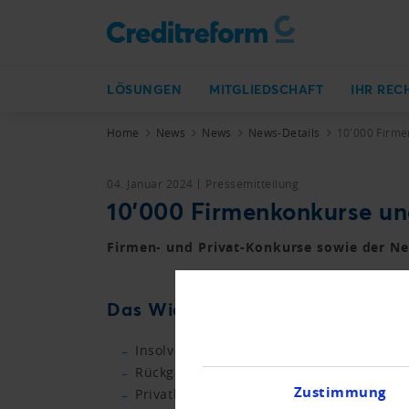
LÖSUNGEN
MITGLIEDSCHAFT
IHR REC
Home
News
News
News-Details
10'000 Firme
04. Januar 2024
Pressemitteilung
10'000 Firmenkonkurse un
Firmen- und Privat-Konkurse sowie der Ne
Das Wichtigste in Kürze.
Insolvenzen von Firmen steigen um 8 % 
Rückgang der Konkurse aufgrund von Män
Zustimmung
Privatkonkurse mit leichtem Zuwachs ge