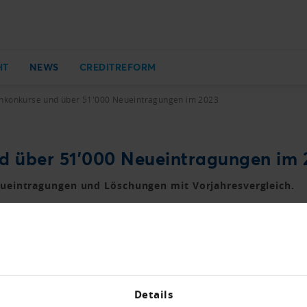
HT
NEWS
CREDITREFORM
nkonkurse und über 51'000 Neueintragungen im 2023
d über 51'000 Neueintragungen im 
ueintragungen und Löschungen mit Vorjahresvergleich.
gegenüber dem Vorjahr
geln in der Organisation um fast 20 %
Details
genüber dem Vorjahr