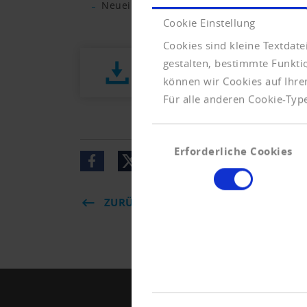
Neueintragungen erreichen einen neuen
Cookie Einstellung
Cookies sind kleine Textdat
gestalten, bestimmte Funkt
Presseletter_2024_01.pdf (624 K
können wir Cookies auf Ihre
Für alle anderen Cookie-Type
Einwilligungsauswahl
Erforderliche Cookies
ZURÜCK