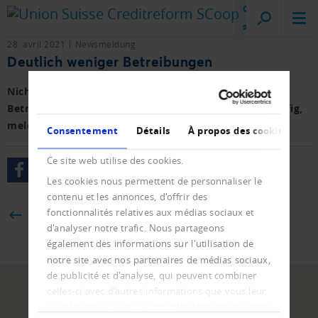
Creditreform
sur place
28. avril 2021
Newsmeldung
Deutlich weniger Betreibungen
Nicht nur die Zahl der Konkurse, auch jene der
Betreibungen war im vergangenen Jahr stark rückläufig,
meldet das Bundesamt für Statistik.
Consentement
Détails
À propos des cookies
Ce site web utilise des cookies.
Les cookies nous permettent de personnaliser le
contenu et les annonces, d'offrir des
fonctionnalités relatives aux médias sociaux et
BACK
d'analyser notre trafic. Nous partageons
également des informations sur l'utilisation de
notre site avec nos partenaires de médias sociaux,
de publicité et d'analyse, qui peuvent combiner
celles-ci avec d'autres informations que vous leur
avez fournies ou qu'ils ont collectées lors de votre