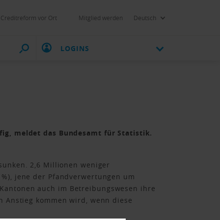
Creditreform vor Ort
Mitglied werden
Deutsch
LOGINS
fig, meldet das Bundesamt für Statistik.
sunken. 2,6 Millionen weniger
8 %), jene der Pfandverwertungen um
d Kantonen auch im Betreibungswesen ihre
hen Anstieg kommen wird, wenn diese