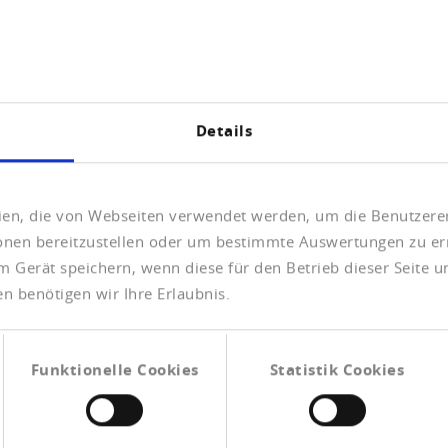
 Bundesamtes für Statistik, dass in allen Grossregionen r
echstel weniger Konkurse gezählt wurden, während in der N
ind die Unterschiede zwischen den Kantonen. Die stärkste
iert. Lediglich in vier Kantonen wurden mehr Konkurseröff
 oder 15 Fälle).
Details
eben sich in der Interpretation dieser Ergebnisse mit Verw
s Bruttoinlandprodukt ist in der Schweiz im vergangenen J
s die wirtschaftlichen Folgen der Pandemie auch nach 2020
eien, die von Webseiten verwendet werden, um die Benutzerer
 2022 abzuwarten, um das volle Ausmass der Auswirkungen a
ionen bereitzustellen oder um bestimmte Auswertungen zu er
m Gerät speichern, wenn diese für den Betrieb dieser Seite 
 es bei den finanziellen Verlusten aus den abgeschlossene
n benötigen wir Ihre Erlaubnis.
m Vorjahr. Das ist der höchste Wert seit Beginn dieser Erhe
4 mit einem Verlust von 6,5 Milliarden Franken. Ohne dies
2,3 Milliarden geschrumpft.
Funktionelle Cookies
Statistik Cookies