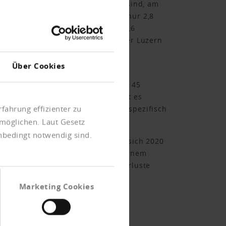
ückläufige Zahlen zu verzeichnen sind, am
ordwestschweiz ein Rückgang von nur 2,8
n Abnahmen wurden in Glarus (-26,6
nungen verbucht als 2019, darunter Luzern
Über Cookies
eis auf die staatlichen
ahr so stark geschrumpft wie seit 45
 spürbar sein werden. «Deshalb ist es
fahrung effizienter zu
uf die Schweizer Wirtschaft und spezifisch
möglichen. Laut Gesetz
unbedingt notwendig sind.
n Konkursverfahren. Sie beliefen sich 2020
bungen. Er erkläre sich indes mit einem
en Sonderfall sind die Konkursverluste
Marketing Cookies