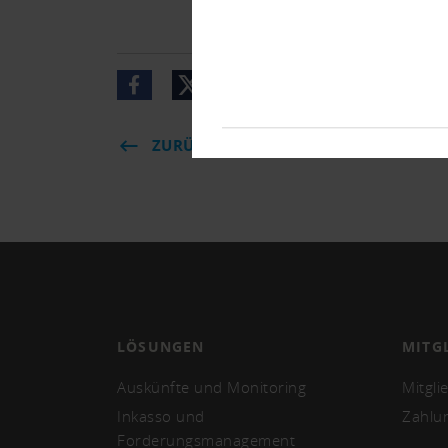
ZURÜCK
LÖSUNGEN
MITG
Auskünfte und Monitoring
Mitgli
Inkasso und
Zahlu
Forderungsmanagement