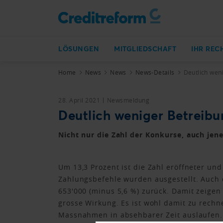
LÖSUNGEN
MITGLIEDSCHAFT
IHR REC
Home
News
News
News-Details
Deutlich wen
28. April 2021
Newsmeldung
Deutlich weniger Betreib
Nicht nur die Zahl der Konkurse, auch jen
Um 13,3 Prozent ist die Zahl eröffneter un
Zahlungsbefehle wurden ausgestellt. Auch 
653'000 (minus 5,6 %) zurück. Damit zeig
grosse Wirkung. Es ist wohl damit zu rech
Massnahmen in absehbarer Zeit auslaufen