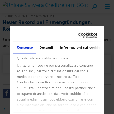
Creditreform
sul posto
02. luglio 2026
Pressemitteilung
Neuer Rekord bei Firmengründungen,
Konkurse weiterhin hoch
Firmen- und Privat-Konkurse sowie der Neueintragungen
und Löschungen mit Vorjahresvergleich.
Consenso
Dettagli
Informazioni sui cookie
Questo sito web utilizza i cookie
Presseletter_2026_04.pdf (874 KB)
Utilizziamo i cookie per personalizzare contenuti
ed annunci, per fornire funzionalità dei social
media e per analizzare il nostro traffico.
Condividiamo inoltre informazioni sul modo in
cui utilizza il nostro sito con i nostri partner che si
occupano di analisi dei dati web, pubblicità e
social media, i quali potrebbero combinarle con
altre informazioni che ha fornito loro o che hanno
BACK
raccolto dal suo utilizzo dei loro servizi.