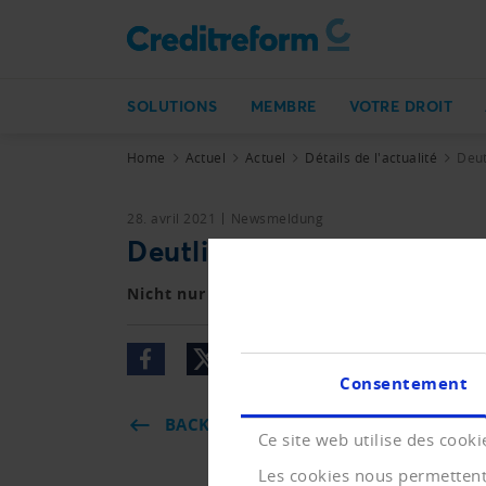
SOLUTIONS
MEMBRE
VOTRE DROIT
Home
Actuel
Actuel
Détails de l'actualité
Deut
28. avril 2021
Newsmeldung
Deutlich weniger Betreib
Nicht nur die Zahl der Konkurse, auch jen
Consentement
BACK
Ce site web utilise des cooki
Les cookies nous permettent 