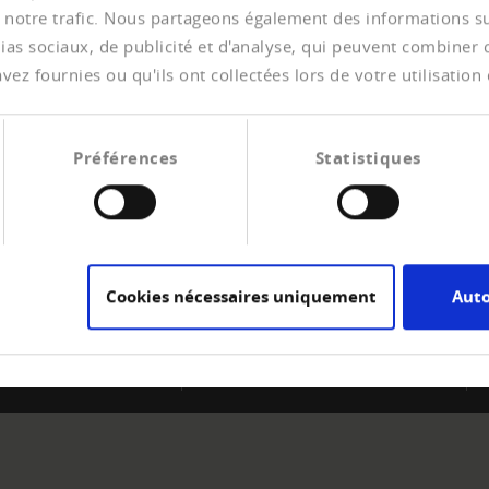
 notre trafic. Nous partageons également des informations sur 
as sociaux, de publicité et d'analyse, qui peuvent combiner ce
ez fournies ou qu'ils ont collectées lors de votre utilisation 
Préférences
Statistiques
RE
CREDITREFORM
ir membre
A propos de nous
er des expériences de
Votre droit
ent
Contact
Cookies nécessaires uniquement
Auto
Impressum
Protection de données
Sitemap