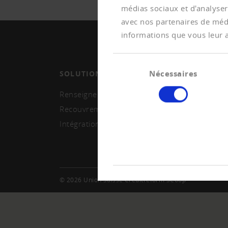
médias sociaux et d'analyser
avec nos partenaires de médi
informations que vous leur av
Sélection
Nécessaires
SOLUTIONS
MEMB
du
consentement
Renseignements et monitoring
Deven
Recouvrement
Signal
paiem
Intégration système
© 2026 Union Suisse Creditreform SCoop