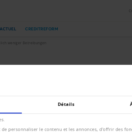
C
ACTUEL
CREDITREFORM
lich weniger Betreibungen
ungen
e der Betreibungen war im vergangenen Jahr stark rückläu
Détails
es.
de personnaliser le contenu et les annonces, d'offrir des fonc