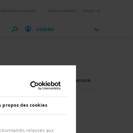
reditreform Lausanne
Devenir membre
French
LOGINS
fig, meldet das Bundesamt für Statistik.
À propos des cookies
tionnalités relatives aux