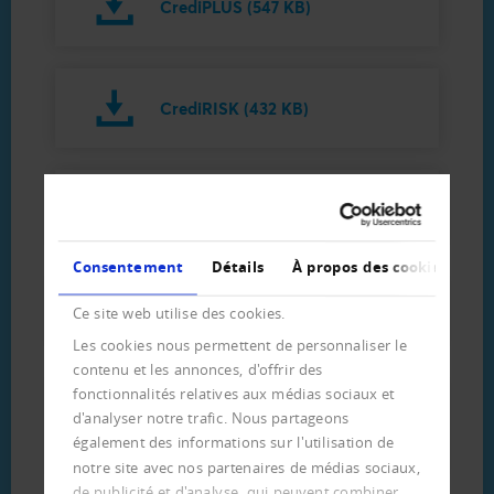
CrediPLUS (547 KB)
CrediRISK (432 KB)
CrediCHECK (291 KB)
Consentement
Détails
À propos des cookies
CrediDATA (71 KB)
Ce site web utilise des cookies.
Les cookies nous permettent de personnaliser le
contenu et les annonces, d'offrir des
fonctionnalités relatives aux médias sociaux et
Renseignement sur les
d'analyser notre trafic. Nous partageons
poursuites (59 KB)
également des informations sur l'utilisation de
notre site avec nos partenaires de médias sociaux,
de publicité et d'analyse, qui peuvent combiner