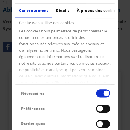
11. novembre 2019
Vernehmlassungen
Abfrage von Adressen natürlicher Personen
Consentement
Détails
À propos des cookies
Vernehmlassung zum Bundesgesetzes über das nationale
Ce site web utilise des cookies.
System zur Abfrage von Adressen natürlicher Personen.
Les cookies nous permettent de personnaliser le
contenu et les annonces, d'offrir des
fonctionnalités relatives aux médias sociaux et
d'analyser notre trafic. Nous partageons
également des informations sur l'utilisation de
notre site avec nos partenaires de médias sociaux,
de publicité et d'analyse, qui peuvent combiner
celles-ci avec d'autres informations que vous leur
avez fournies ou qu'ils ont collectées lors de votre
Sélection
utilisation de leurs services.
Nécessaires
du
consentement
Préférences
Votre contact direct avec
Statistiques
l'équipe