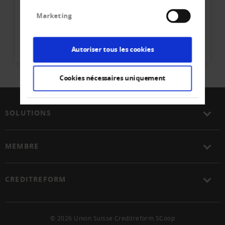
Crediteform Romandie GNT SA
Marketing
Tél
+41 21 - 349 26 - 26
Ecrire e-mail
Autoriser tous les cookies
Cookies nécessaires uniquement
SOLUTIONS
MEMBRE
CREDITREFORM
© 2026 Union Suisse Creditreform SCoop