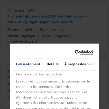
29. février 2024
Firmenkonkurse auch 2024 auf Rekordkurs -
Neueintragungen legen nochmals zu
Firmen- und Privat-Konkurse sowie der
Neueintragungen und Löschungen mit
Vorjahresvergleich.
Consentement
Détails
À propos des cookies
04. janvier 2024
10'000 Firmenkonkurse und über 51'000
Ce site web utilise des cookies.
Neueintragungen im 2023
Les cookies nous permettent de personnaliser le
Firmen- und Privat-Konkurse sowie der
contenu et les annonces, d'offrir des
Neueintragungen und Löschungen mit
fonctionnalités relatives aux médias sociaux et
Vorjahresvergleich.
d'analyser notre trafic. Nous partageons
également des informations sur l'utilisation de
notre site avec nos partenaires de médias sociaux,