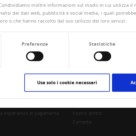
 Condividiamo inoltre informazioni sul modo in cui utilizza il 
alisi dei dati web, pubblicità e social media, i quali potrebb
oro o che hanno raccolto dal suo utilizzo dei loro servizi.
Preferenze
Statistiche
Usa solo i cookie necessari
Ac
CIAZIONE
CREDITREFORM
are socio
Su di noi
la esperienze di pagamento
Vostro diritto
Contatto