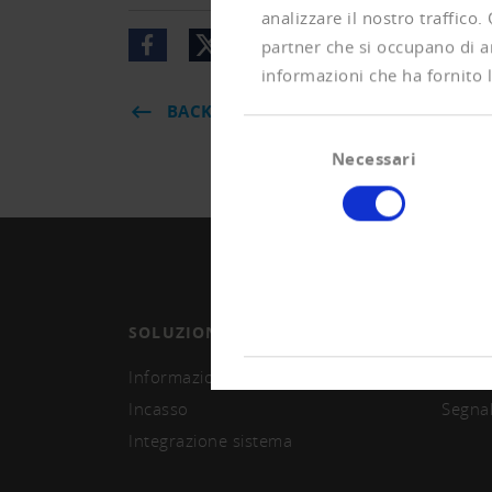
analizzare il nostro traffico.
partner che si occupano di an
informazioni che ha fornito l
BACK
Selezione
Necessari
del
consenso
SOLUZIONI
ASSO
Informazioni e monitoring
Divent
Incasso
Segna
Integrazione sistema