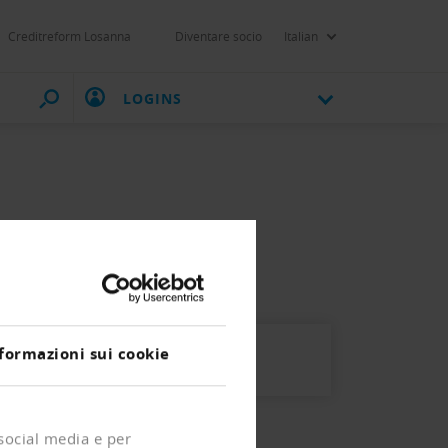
Creditreform Losanna
Diventare socio
Italian
LOGINS
formazioni sui cookie
 social media e per