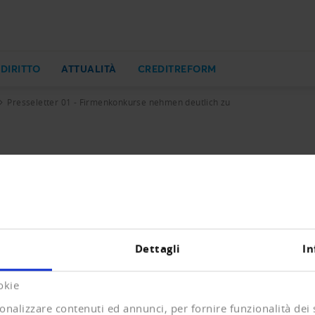
 DIRITTO
ATTUALITÀ
CREDITREFORM
Presseletter 01 - Firmenkonkurse nehmen deutlich zu
onkurse nehmen deutlich zu
agungen und Löschungen von Firmen seit Anfang Jahr.
Dettagli
In
B)
okie
onalizzare contenuti ed annunci, per fornire funzionalità dei