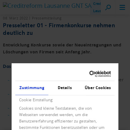
Creditreform
Lausanne
08. März 2022
Pressemitteilung
Presseletter 01 - Firmenkonkurse nehmen
deutlich zu
Entwicklung Konkurse sowie der Neueintragungen und
Löschungen von Firmen seit Anfang Jahr.
Das Wichtigste in Kürze.
Firmeninsolvenzen im Januar und Februar 40 % über
dem Vorjahr.
Zustimmung
Details
Über Cookies
Zunahme bei den Konkursverfahren OR731b
Cookie Einstellung
gesetzesbedingt.
Privatkonkurse mit einem leichten Abwärtstrend.
Cookies sind kleine Textdateien, die von
Neueintragungen deuten nicht auf ein weiteres
Webseiten verwendet werden, um die
Benutzererfahrung effizienter zu gestalten,
Rekordjahr hin.
bestimmte Funktionen bereitzustellen oder um