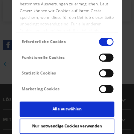
bestimmte Auswertungen zu ermöglichen. Laut
Presseletter_2022_01.pdf (341 KB)
Gesetz können wir Cookies auf Ihrem Gerät
speichern, wenn diese für den Betrieb dieser Seite
unbedingt notwendig sind. Für alle anderen
Cookie-Typen benötigen wir Ihre Erlaubnis.
Einwilligungsauswahl
Erforderliche Cookies
Funktionelle Cookies
ZURÜCK
Statistik Cookies
Marketing Cookies
LÖSUNGEN
Alle auswählen
MITGLIEDSCHAFT
Nur notwendige Cookies verwenden