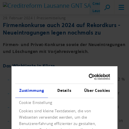
Creditreform
Lausanne
29. Februar 2024
Pressemitteilung
Firmenkonkurse auch 2024 auf Rekordkurs -
Neueintragungen legen nochmals zu
Firmen- und Privat-Konkurse sowie der Neueintragungen
und Löschungen mit Vorjahresvergleich.
Das Wichtigste in Kürze.
Insolvenzen von Firmen steigen im Februar um 12,2 %
gegenüber dem Vorjahr.
Zustimmung
Details
Über Cookies
Anstieg der Konkurse aufgrund von Mängeln in der
Organisation um 11,8 %.
Cookie Einstellung
Deutliche Zunahme im Vorjahresvergleich auch bei
Cookies sind kleine Textdateien, die von
Privatkonkursen.
Webseiten verwendet werden, um die
Neueintragungen legen weiter zu, ein Rekord liegt in
Benutzererfahrung effizienter zu gestalten,
Reichweite.