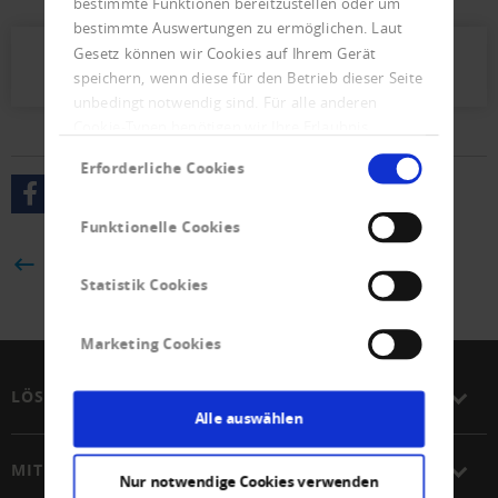
bestimmte Funktionen bereitzustellen oder um
bestimmte Auswertungen zu ermöglichen. Laut
Gesetz können wir Cookies auf Ihrem Gerät
Presseletter_2024_02.pdf (517 KB)
speichern, wenn diese für den Betrieb dieser Seite
unbedingt notwendig sind. Für alle anderen
Cookie-Typen benötigen wir Ihre Erlaubnis.
Einwilligungsauswahl
Erforderliche Cookies
Funktionelle Cookies
ZURÜCK
Statistik Cookies
Marketing Cookies
LÖSUNGEN
Alle auswählen
MITGLIEDSCHAFT
Nur notwendige Cookies verwenden