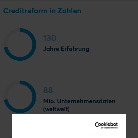
Creditreform in Zahlen
130
Jahre Erfahrung
88
Mio. Unternehmensdaten
(weltweit)