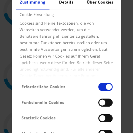
12000
Zustimmung
Details
Über Cookies
Mitglieder
Cookie Einstellung
Cookies sind kleine Textdateien, die von
Webseiten verwendet werden, um die
Benutzererfahrung effizienter zu gestalten,
bestimmte Funktionen bereitzustellen oder um
bestimmte Auswertungen zu ermöglichen. Laut
Gesetz können wir Cookies auf Ihrem Gerät
speichern, wenn diese für den Betrieb dieser Seite
700000
unbedingt notwendig sind. Für alle anderen
Cookie-Typen benötigen wir Ihre Erlaubnis.
Datensätze zu Schweizer
Einwilligungsauswahl
Unternehmen
Erforderliche Cookies
Funktionelle Cookies
150
Statistik Cookies
Mitarbeitende in der Schweiz