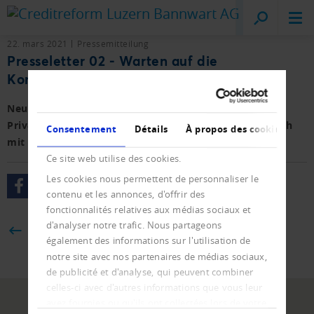
Creditreform
Lucerne
22. mars 2021
Pressemitteilung
Presseletter 02 - Warten auf die
Konkurswelle
Neueintragungen, Löschungen sowie Firmen- und
Privatkonkurse von Januar - Februar 2021 im Vergleich
Consentement
Détails
À propos des cookies
mit dem Vorjahr.
Ce site web utilise des cookies.
Les cookies nous permettent de personnaliser le
contenu et les annonces, d'offrir des
fonctionnalités relatives aux médias sociaux et
d'analyser notre trafic. Nous partageons
BACK
également des informations sur l'utilisation de
notre site avec nos partenaires de médias sociaux,
de publicité et d'analyse, qui peuvent combiner
celles-ci avec d'autres informations que vous leur
avez fournies ou qu'ils ont collectées lors de votre