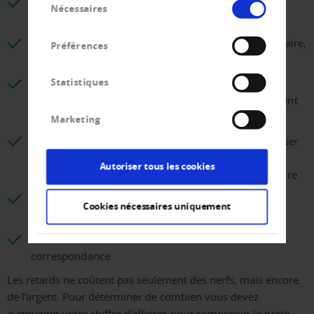
Notre recouvrement à l’amiable offre à votre client
Nécessaires
du
l’opportunité de rester votre client
consentement
Avant d’initier une procédure de poursuite ou judiciaire,
Préférences
nous vérifions la solvabilité du débiteur
Statistiques
Nous vous proposons toujours la procédure la plus
avantageuse au niveau des frais pour le recouvrement
de la créance
Marketing
S’il est nécessaire de recourir à un avocat pour réaliser
le mandat de recouvrement, nous poursuivons les
Autoriser tous les cookies
conseils dans la procédure de recouvrement judiciaire
Le mandat de l’avocat est basé sur une procuration
Cookies nécessaires uniquement
adéquate
Nous assurons la surveillance des échéances et la
correspondance
Les retards ne coûtent pas seulement des nerfs, mais encore
de l’argent. Pour déterminer de combien vous devez
augmenter votre chiffre d’affaires pour compenser la perte