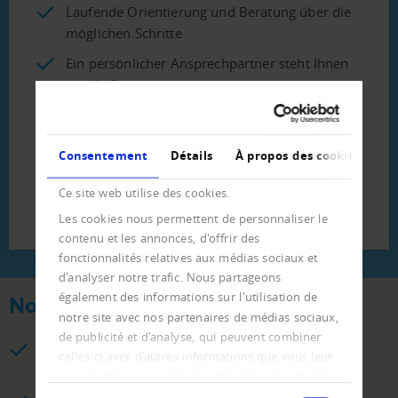
Laufende Orientierung und Beratung über die
möglichen Schritte
Ein persönlicher Ansprechpartner steht Ihnen
zur Verfügung
Straffes Mahnverfahren in drei Phasen
Ratenvereinbarungen und Überwachung
Consentement
Détails
À propos des cookies
Zahlungseingang
Ce site web utilise des cookies.
Verhandlungen mit dem Schuldner
Les cookies nous permettent de personnaliser le
contenu et les annonces, d'offrir des
fonctionnalités relatives aux médias sociaux et
d'analyser notre trafic. Nous partageons
également des informations sur l'utilisation de
Nos prestations – votre avantage.
notre site avec nos partenaires de médias sociaux,
de publicité et d'analyse, qui peuvent combiner
Recouvrement des créances professionnel avec un
celles-ci avec d'autres informations que vous leur
retour maximal des paiements
avez fournies ou qu'ils ont collectées lors de votre
Sélection
utilisation de leurs services.