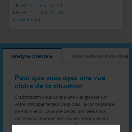
Tél
+41 41 - 370 19 - 44
Fax
+41 41 - 370 19 - 46
Ecrire e-mail
Analyse clientèle
Valorisations individuell
Pour que vous ayez une vue
claire de la situation
Creditreform vous donne une vue globale sur
votre principal facteur de succès: la connaissance
de vos clients. L’analyse de ces données vous
montre où se situent les risques. Pour que vos
liquidités soient préservées à l’avenir également et