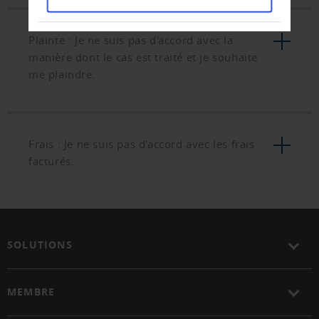
Plainte : Je ne suis pas d'accord avec la
manière dont le cas est traité et je souhaite
me plaindre.
Frais : Je ne suis pas d'accord avec les frais
facturés.
SOLUTIONS
MEMBRE