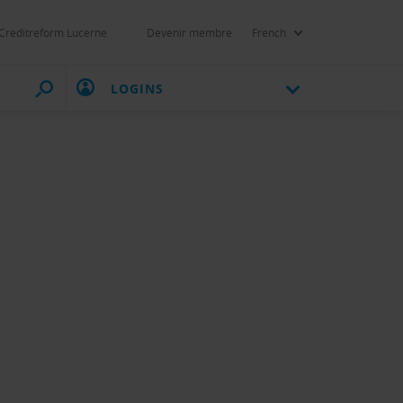
Creditreform Lucerne
Devenir membre
French
LOGINS