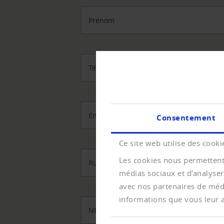
Prénom
Téléphone
*
Entreprise
Consentement
Ce site web utilise des cooki
Les cookies nous permettent 
Rue/No.
médias sociaux et d'analyser
avec nos partenaires de médi
informations que vous leur av
NPA
*