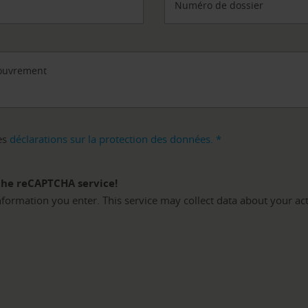
Numéro de dossier
couvrement
les
déclarations sur la protection des données.
*
the reCAPTCHA service!
ormation you enter. This service may collect data about your acti