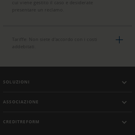
cui viene gestito il caso e desiderate
presentare un reclamo.
Tariffe: Non siete d'accordo con i costi
addebitati.
SOLUZIONI
ASSOCIAZIONE
CREDITREFORM