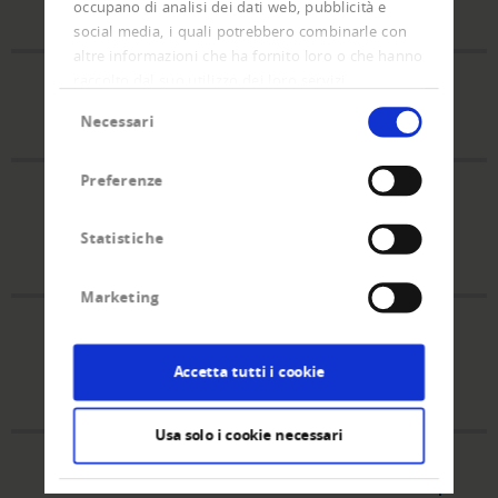
occupano di analisi dei dati web, pubblicità e
social media, i quali potrebbero combinarle con
altre informazioni che ha fornito loro o che hanno
raccolto dal suo utilizzo dei loro servizi.
Sono insolvente e ho bisogno di aiuto.
Selezione
Necessari
del
consenso
Preferenze
Errore: avete ricevuto da Creditreform un
sollecito di pagamento che non vi riguarda.
Statistiche
Marketing
Informazione su se stesso: volete richiedere
informazioni su voi stessi.
Accetta tutti i cookie
Usa solo i cookie necessari
Reclamo: Non siete d'accordo con il modo in