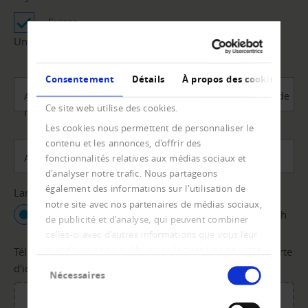
Suisse
Uniquement pour les personnes résidant en Suisse.
Consentement
Détails
À propos des cookies
Autres remarques (par ex. adresses précédentes, date de
Ce site web utilise des cookies.
naissance, etc.)
Les cookies nous permettent de personnaliser le
contenu et les annonces, d'offrir des
Adresse e-mail
*
fonctionnalités relatives aux médias sociaux et
d'analyser notre trafic. Nous partageons
également des informations sur l'utilisation de
Langue
notre site avec nos partenaires de médias sociaux,
Français
Deutsch
Italiano
English
de publicité et d'analyse, qui peuvent combiner
celles-ci avec d'autres informations que vous leur
avez fournies ou qu'ils ont collectées lors de votre
Téléchargement de la demande d'information et de la carte
Sélection
utilisation de leurs services.
d'identité (recto e verso)
*
Nécessaires
du
consentement